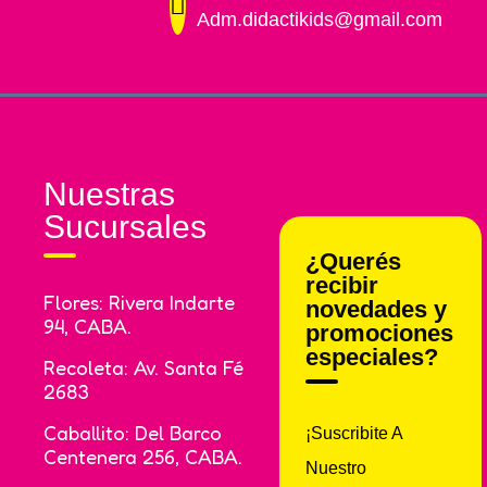
Adm.didactikids@gmail.com
Nuestras
Sucursales
¿Querés
recibir
Flores: Rivera Indarte
novedades y
94, CABA.
promociones
especiales?
Recoleta: Av. Santa Fé
2683
Caballito: Del Barco
¡Suscribite A
Centenera 256, CABA.
Nuestro