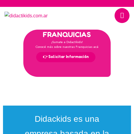
FRANQUICIAS
¡Sumate a Didactikids!
Conocé más sobre nuestras Franquicias acá
👉 Solicitar Información
Didackids es una
empresa basada en la