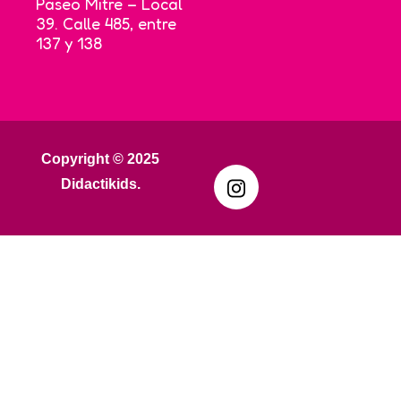
Paseo Mitre – Local
39. Calle 485, entre
137 y 138
Copyright © 2025
Didactikids.