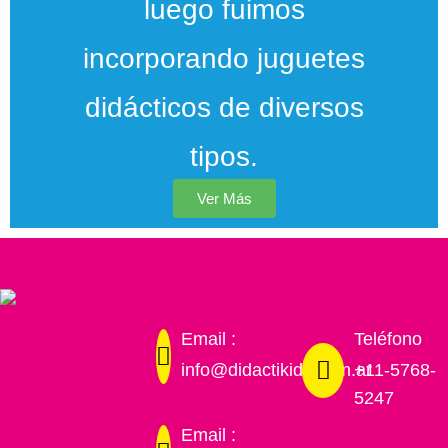
luego fuimos
incorporando juguetes
didácticos de diversos
tipos.
Ver Más
Email :
Teléfono
info@didactikids.com.ar
+11-5768-
5247
Email :