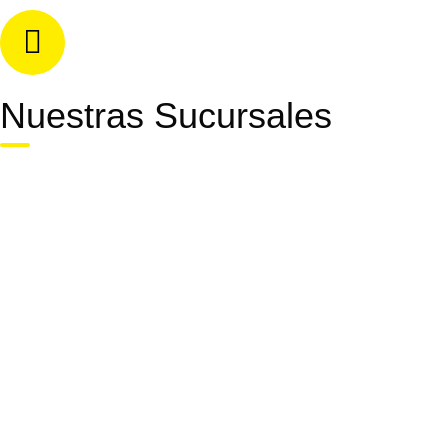
Teléfono
+11-5768-5247
Nuestras Sucursales
Flores: Rivera Indarte 94, CABA.
Recoleta: Av. Santa Fé 2683
Caballito: Del Barco Centenera 256, CABA.
Trelew: Fontana 341.
Tucumán: Moreno 107, local 6 y 7, Yerba Buena
Comodoro Rivadavia: Sarmiento 647
La Pampa: Juan B. Justo 180. Santa Rosa
Chaco: Av. Rivadavia 22