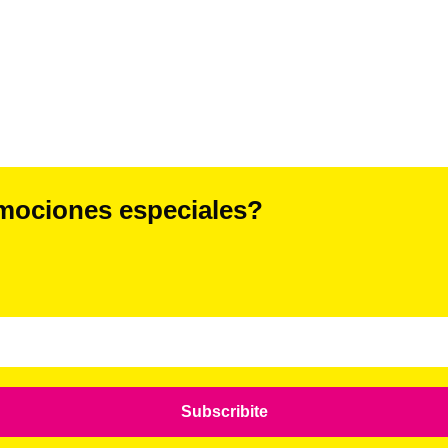
tre 137 y 138
mociones especiales?
Subscribite