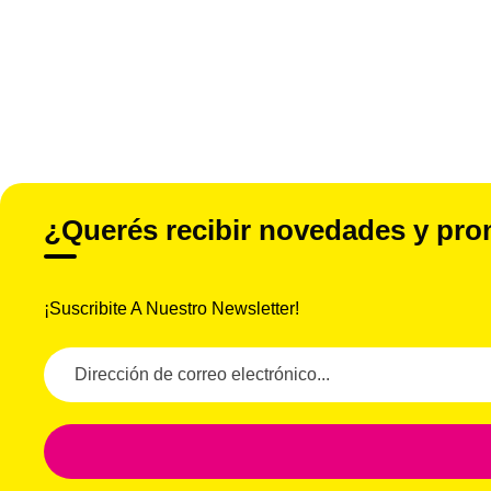
Funes, Santa Fe: Santa Fe 1860
Liniers: Acassuso 7235
Gorina, La Plata: Paseo Mitre – Local 39. Calle 485, en
¿Querés recibir novedades y pro
¡Suscribite A Nuestro Newsletter!