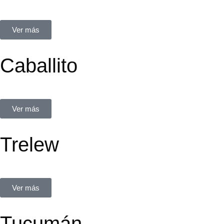
Av. Santa Fé 2683
Ver más
Caballito
Del Barco Centenera 256, CABA.
Ver más
Trelew
Fontana 341
Ver más
Tucumán