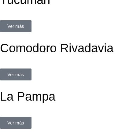
Moreno 107, local 6 y 7, Yerba Buena
Ver más
Comodoro Rivadavia
Sarmiento 647
Ver más
La Pampa
Juan B. Justo 180. Santa Rosa
Ver más