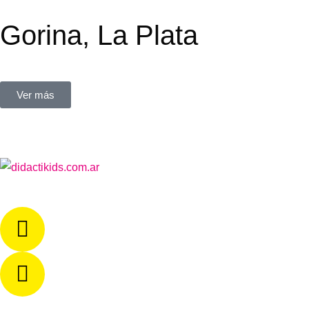
Gorina, La Plata
Paseo Mitre – Local 39. Calle 485, entre 137 y 138
Ver más
Email :
info@didactikids.com.ar
Email :
Adm.didactikids@gmail.com