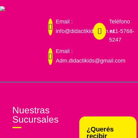
Email :
Teléfono
info@didactikids.com.ar
+11-5768-
5247
Email :
Adm.didactikids@gmail.com
Nuestras
Sucursales
¿Querés
recibir