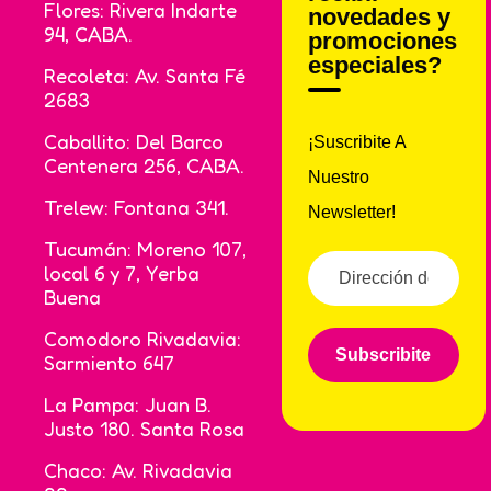
Flores: Rivera Indarte
novedades y
94, CABA.
promociones
especiales?
Recoleta: Av. Santa Fé
2683
Caballito: Del Barco
¡Suscribite A
Centenera 256, CABA.
Nuestro
Trelew: Fontana 341.
Newsletter!
Tucumán: Moreno 107,
local 6 y 7, Yerba
Buena
Comodoro Rivadavia:
Subscribite
Sarmiento 647
La Pampa: Juan B.
Justo 180. Santa Rosa
Chaco: Av. Rivadavia